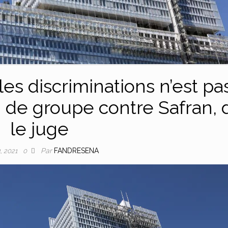
les discriminations n’est pa
n de groupe contre Safran, d
le juge
Par
FANDRESENA
1, 2021
0