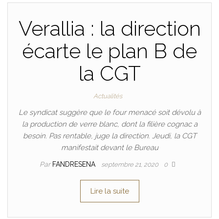
Verallia : la direction
écarte le plan B de
la CGT
Actualités
Le syndicat suggère que le four menacé soit dévolu à
la production de verre blanc, dont la filière cognac a
besoin. Pas rentable, juge la direction. Jeudi, la CGT
manifestait devant le Bureau
Par
FANDRESENA
septembre 21, 2020
0
Lire la suite